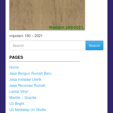
mipolam 180 – 2021
Search
PAGES
Home
Jasa Bangun Rumah Baru
Jasa Instalasi Listrik
Jasa Renovasi Rumah
Lantai Vinyl
Marble – Granite
LG Bright
LG Medistep Un Studio