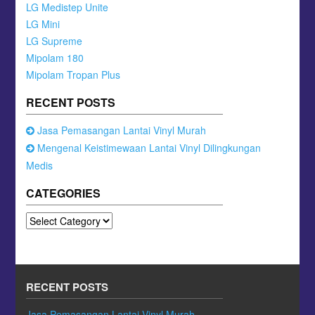
LG Medistep Unite
LG Mini
LG Supreme
Mipolam 180
Mipolam Tropan Plus
RECENT POSTS
Jasa Pemasangan Lantai Vinyl Murah
Mengenal Keistimewaan Lantai Vinyl Dilingkungan
Medis
CATEGORIES
Categories
RECENT POSTS
Jasa Pemasangan Lantai Vinyl Murah