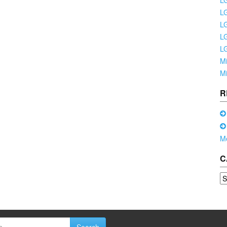
LG
LG
LG
LG
L
M
M
R
M
C
Ca