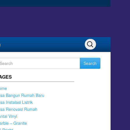
g
Search
AGES
ome
asa Bangun Rumah Baru
sa Instalasi Listrik
asa Renovasi Rumah
ntai Vinyl
rble – Granite