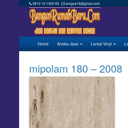
0812 10 1000 83
amgea18@gmail.com
Home
Aneka Jasa
Lantai Vinyl
L
mipolam 180 – 2008