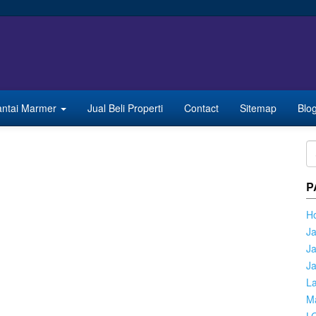
antai Marmer
Jual Beli Properti
Contact
Sitemap
Blo
P
H
J
Ja
J
La
Ma